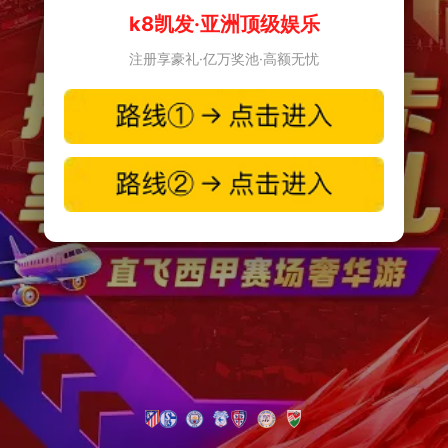
k8凯发·亚洲顶级娱乐
注册享豪礼·亿万奖池·高额无忧